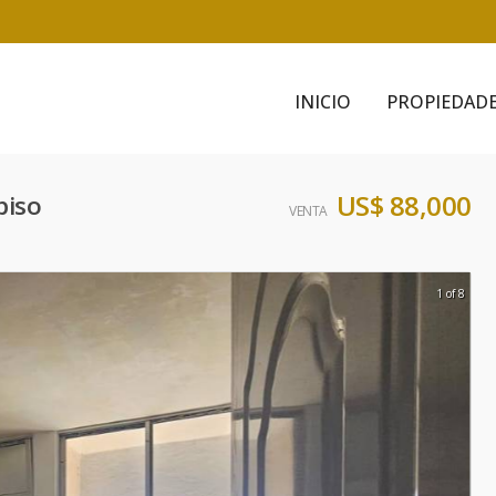
INICIO
PROPIEDAD
US$ 88,000
piso
VENTA
1 of 8