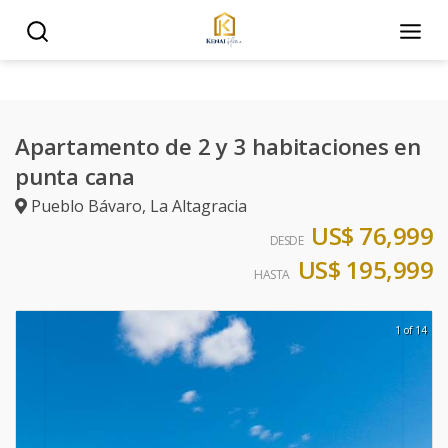
Apartamento de 2 y 3 habitaciones en
punta cana
Pueblo Bávaro
,
La Altagracia
US$ 76,999
DESDE
US$ 195,999
HASTA
1 of 14