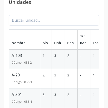
Unidades
1/2
Nombre
Niv.
Hab.
Ban.
Ban.
Est.
m
A-103
1
3
2
-
1
1
Código
1088
-2
A-201
2
3
2
-
1
9
Código
1088
-3
A-301
3
3
2
-
1
9
Código
1088
-4