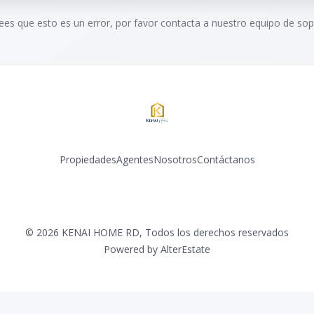
rees que esto es un error, por favor contacta a nuestro equipo de sop
Propiedades
Agentes
Nosotros
Contáctanos
Facebook
Instagram
LinkedIn
©
2026
KENAI HOME RD
,
Todos los derechos reservados
Powered by
AlterEstate