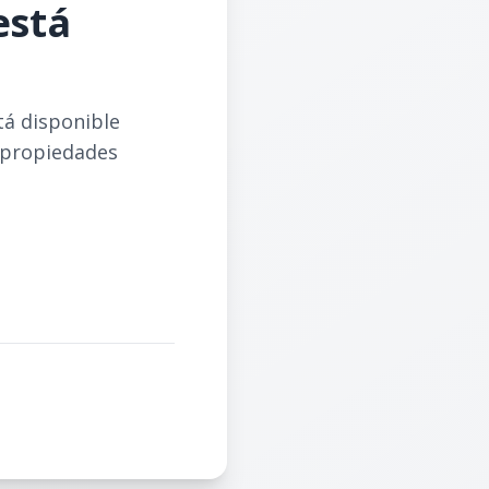
está
tá disponible
 propiedades