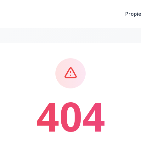
Propi
404