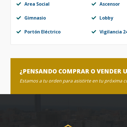
Area Social
Ascensor
Gimnasio
Lobby
Portón Eléctrico
Vigilancia 2
¿PENSANDO COMPRAR O VENDER 
Estamos a tu orden para asistirte en tu próxima 