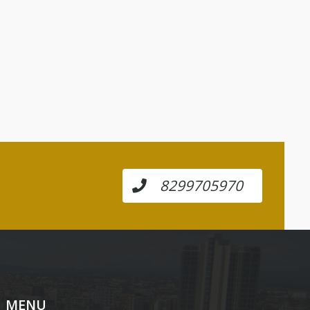
8299705970
MENU