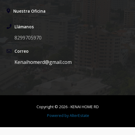
Nuestra Oficina
Llámanos
8299705970
Correo
Kenaihomerd@gmail.com
Copyright ©
2026
-
KENAI HOME RD
Powered by
AlterEstate