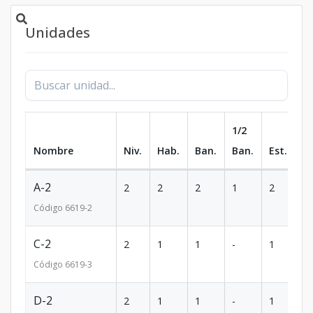
Unidades
1/2
Nombre
Niv.
Hab.
Ban.
Ban.
Est.
m
A-2
2
2
2
1
2
1
Código
6619
-2
C-2
2
1
1
-
1
6
Código
6619
-3
D-2
2
1
1
-
1
5