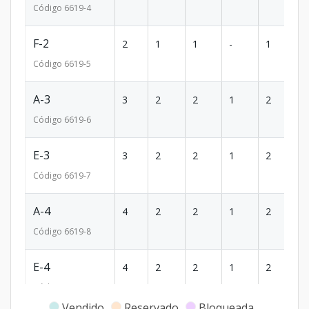
Código
6619
-4
F-2
2
1
1
-
1
7
Código
6619
-5
A-3
3
2
2
1
2
1
Código
6619
-6
E-3
3
2
2
1
2
1
Código
6619
-7
A-4
4
2
2
1
2
1
Código
6619
-8
E-4
4
2
2
1
2
1
Código
6619
-9
Vendido
Reservado
Bloqueada