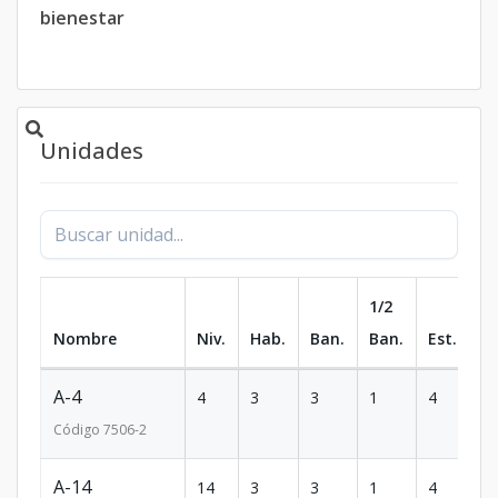
bienestar
Unidades
1/2
Nombre
Niv.
Hab.
Ban.
Ban.
Est.
m
A-4
4
3
3
1
4
2
Código
7506
-2
A-14
14
3
3
1
4
2