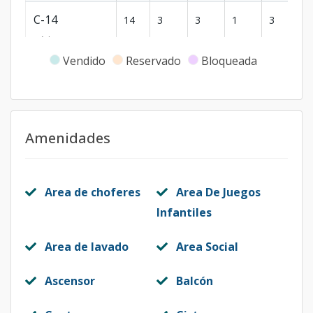
C-14
14
3
3
1
3
1
Código
7506
-9
Vendido
Reservado
Bloqueada
A-3
3
3
3
1
4
2
Código
7506
-1
Amenidades
Area de choferes
Area De Juegos
Infantiles
Area de lavado
Area Social
Ascensor
Balcón