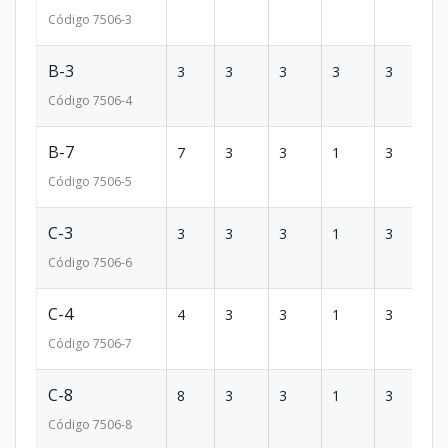
Código
7506
-3
B-3
3
3
3
3
3
1
Código
7506
-4
B-7
7
3
3
1
3
1
Código
7506
-5
C-3
3
3
3
1
3
1
Código
7506
-6
C-4
4
3
3
1
3
1
Código
7506
-7
C-8
8
3
3
1
3
1
Código
7506
-8