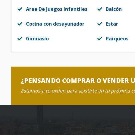
Area De Juegos Infantiles
Balcón
Cocina con desayunador
Estar
Gimnasio
Parqueos
¿PENSANDO COMPRAR O VENDER 
Estamos a tu orden para asistirte en tu próxima 