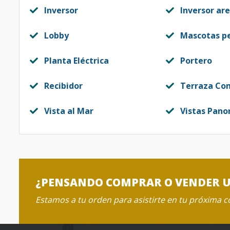
Inversor
Inversor ar
Lobby
Mascotas p
Planta Eléctrica
Portero
Recibidor
Terraza Co
Vista al Mar
Vistas Pano
¿PENSANDO COMPRAR O VENDER 
Estamos a tu orden para asistirte en tu próxima 