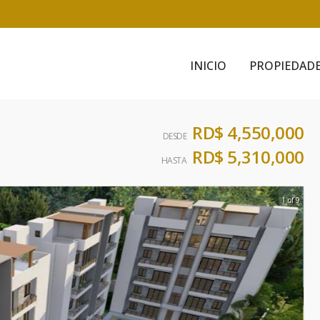
INICIO
PROPIEDAD
RD$ 4,550,000
DESDE
RD$ 5,310,000
HASTA
1 of 9