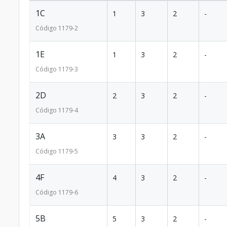
1C
1
3
2
-
Código
1179
-2
1E
1
3
2
-
Código
1179
-3
2D
2
3
2
-
Código
1179
-4
3A
3
3
2
-
Código
1179
-5
4F
4
3
2
-
Código
1179
-6
5B
5
3
2
-