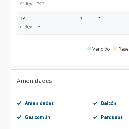
Código
1179
-7
1A
1
3
2
-
Código
1179
-1
Vendido
Rese
Amenidades
Amenidades
Balcón
Gas común
Parqueos