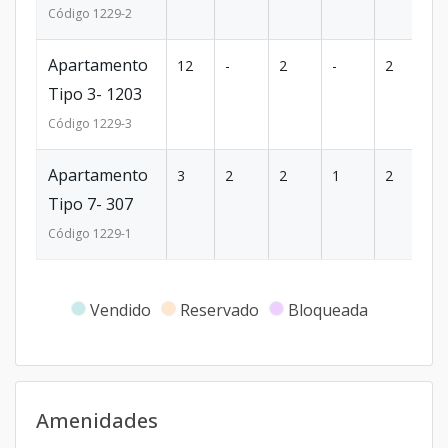
Código
1229
-2
Apartamento
12
-
2
-
2
1
Tipo 3- 1203
Código
1229
-3
Apartamento
3
2
2
1
2
9
Tipo 7- 307
Código
1229
-1
Vendido
Reservado
Bloqueada
Amenidades