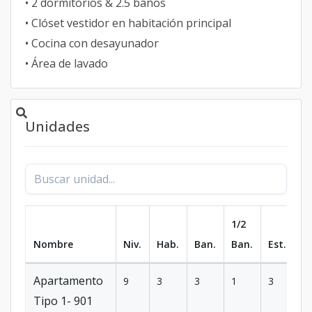
• 2 dormitorios & 2.5 baños
• Clóset vestidor en habitación principal
• Cocina con desayunador
• Área de lavado
Unidades
1/2
Nombre
Niv.
Hab.
Ban.
Ban.
Est.
m
Apartamento
9
3
3
1
3
1
Tipo 1- 901