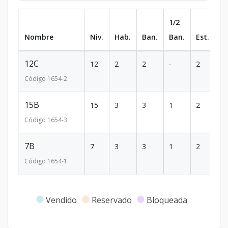
1/2
Nombre
Niv.
Hab.
Ban.
Ban.
Est.
m
12C
12
2
2
-
2
9
Código
1654
-2
15B
15
3
3
1
2
1
Código
1654
-3
7B
7
3
3
1
2
1
Código
1654
-1
Vendido
Reservado
Bloqueada