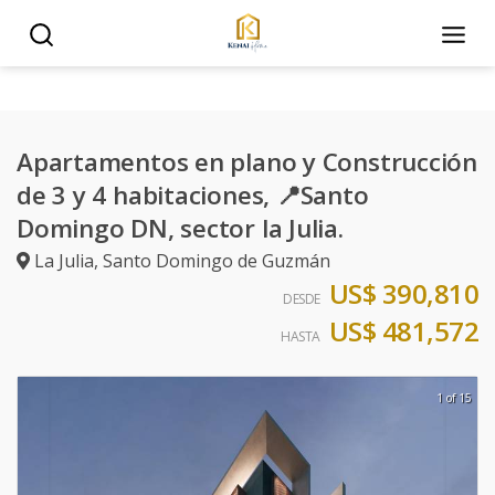
Apartamentos en plano y Construcción
de 3 y 4 habitaciones, 📍Santo
Domingo DN, sector la Julia.
La Julia
,
Santo Domingo de Guzmán
US$ 390,810
DESDE
US$ 481,572
HASTA
1 of 15