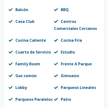
A2
Balcón
BBQ
2
3
3
-
2
1
Código
1313
-1
Casa Club
Centros
Comerciales Cercanos
Cocina Caliente
Cocina Fría
Cuarto de Servicio
Estudio
Family Room
Frente A Parque
Gas común
Gimnasio
Lobby
Parqueos Lineales
Parqueos Paralelos
Patio