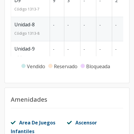
D9
9
3
-
-
2
1
Código
1313
-7
Unidad-8
-
-
-
-
-
-
Código
1313
-8
Unidad-9
-
-
-
-
-
-
Código
1313
-9
Vendido
Reservado
Bloqueada
Unidad-10
-
-
-
-
-
-
Código
1313
-10
Unidad-11
-
-
-
-
-
-
Amenidades
Código
1313
-11
Unidad-12
-
-
-
-
-
-
Area De Juegos
Ascensor
Código
1313
-12
Infantiles