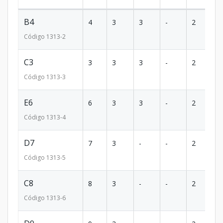
B4
4
3
3
-
2
1
Código
1313
-2
C3
3
3
3
-
2
1
Código
1313
-3
E6
6
3
3
-
2
1
Código
1313
-4
D7
7
3
-
-
2
1
Código
1313
-5
C8
8
3
-
-
2
1
Código
1313
-6