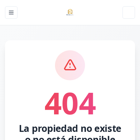
Toggle navigation menu
Toggl
404
La propiedad no existe
o no está disponible