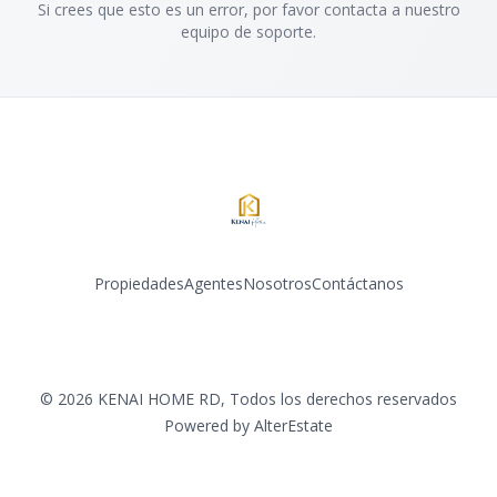
Si crees que esto es un error, por favor contacta a nuestro
equipo de soporte.
Propiedades
Agentes
Nosotros
Contáctanos
Facebook
Instagram
LinkedIn
©
2026
KENAI HOME RD
,
Todos los derechos reservados
Powered by
AlterEstate