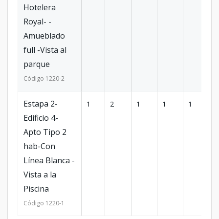
Hotelera
Royal- -
Amueblado
full -Vista al
parque
Código
1220
-2
Estapa 2-
1
2
1
1
1
64
Edificio 4-
Apto Tipo 2
hab-Con
Línea Blanca -
Vista a la
Piscina
Código
1220
-1