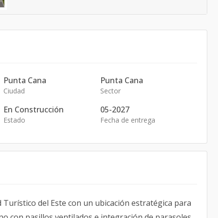
Punta Cana
Punta Cana
Ciudad
Sector
En Construcción
05-2027
Estado
Fecha de entrega
 Turístico del Este con un ubicación estratégica para
no con pasillos ventilados e integración de parasoles