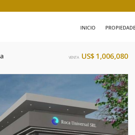
INICIO
PROPIEDAD
US$ 1,006,080
na
VENTA
1 of 5