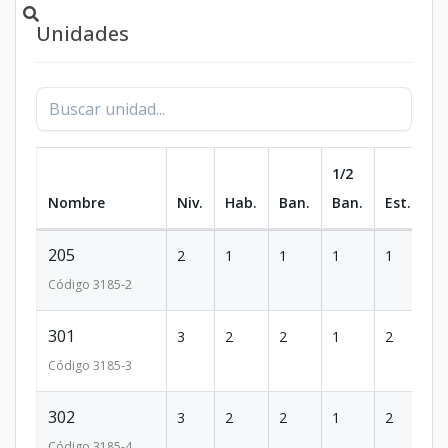
Unidades
1/2
Nombre
Niv.
Hab.
Ban.
Ban.
Est.
m
205
2
1
1
1
1
6
Código
3185
-2
301
3
2
2
1
2
1
Código
3185
-3
302
3
2
2
1
2
1
Código
3185
-4