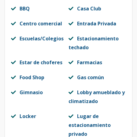
BBQ
Casa Club
601
6
2
2
1
2
9
Código
Centro comercial
3185
-16
Entrada Privada
604
Escuelas/Colegios
Estacionamiento
6
1
1
1
1
6
techado
Código
3185
-17
Estar de choferes
Farmacias
605
6
1
1
1
1
6
Código
3185
-18
Food Shop
Gas común
701
7
2
2
1
2
9
Gimnasio
Lobby amueblado y
Código
3185
-19
climatizado
704
7
1
1
1
1
6
Locker
Lugar de
Código
3185
-20
estacionamiento
privado