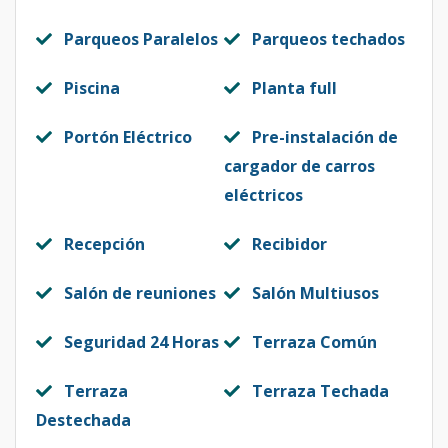
705
7
1
1
1
1
6
Código
3185
-21
Parqueos Paralelos
Parqueos techados
204
2
1
1
1
1
6
Piscina
Planta full
Código
3185
-1
Portón Eléctrico
Pre-instalación de
cargador de carros
eléctricos
Recepción
Recibidor
Salón de reuniones
Salón Multiusos
Seguridad 24 Horas
Terraza Común
Terraza
Terraza Techada
Destechada