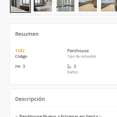
Resumen
1582
Penthouse
Código
Tipo de inmueble
3
3
Baños
Descripción
✨
Penthouse Nuevo a Estrenar en Venta
✨