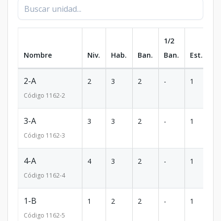
1/2
Nombre
Niv.
Hab.
Ban.
Ban.
Est.
m
2-A
2
3
2
-
1
81
Código
1162
-2
3-A
3
3
2
-
1
81
Código
1162
-3
4-A
4
3
2
-
1
81
Código
1162
-4
1-B
1
2
2
-
1
6
Código
1162
-5