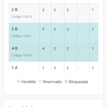
2-B
2
2
2
-
1
6
Código
1162
-6
3-B
3
2
2
-
1
6
Código
1162
-7
4-B
4
2
2
-
1
6
Código
1162
-8
1-A
1
3
2
-
1
81
Código
1162
-1
Vendido
Reservado
Bloqueada