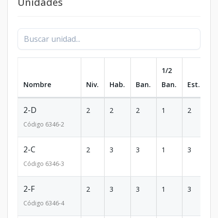
Unidades
1/2
Nombre
Niv.
Hab.
Ban.
Ban.
Est.
m
2-D
2
2
2
1
2
1
Código
6346
-2
2-C
2
3
3
1
3
1
Código
6346
-3
2-F
2
3
3
1
3
1
Código
6346
-4