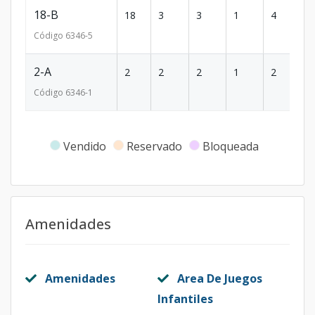
18-B
18
3
3
1
4
2
Código
6346
-5
2-A
2
2
2
1
2
1
Código
6346
-1
Vendido
Reservado
Bloqueada
Amenidades
Amenidades
Area De Juegos
Infantiles