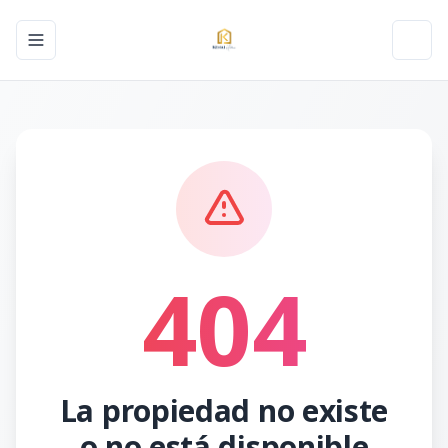
Toggle navigation menu
Toggl
404
La propiedad no existe
o no está disponible