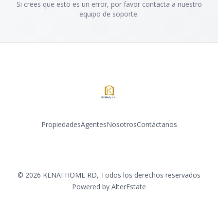
Si crees que esto es un error, por favor contacta a nuestro
equipo de soporte.
Propiedades
Agentes
Nosotros
Contáctanos
Facebook
Instagram
LinkedIn
©
2026
KENAI HOME RD
,
Todos los derechos reservados
Powered by
AlterEstate