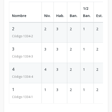
1/2
Nombre
Niv.
Hab.
Ban.
Ban.
Est.
m
2
2
3
2
1
2
1
Código
1334
-2
3
3
3
2
1
2
1
Código
1334
-3
4
4
3
2
1
2
1
Código
1334
-4
1
1
3
2
1
2
1
Código
1334
-1