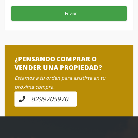
Enviar
¿PENSANDO COMPRAR O
VENDER UNA PROPIEDAD?
Estamos a tu orden para asistirte en tu
próxima compra.
8299705970