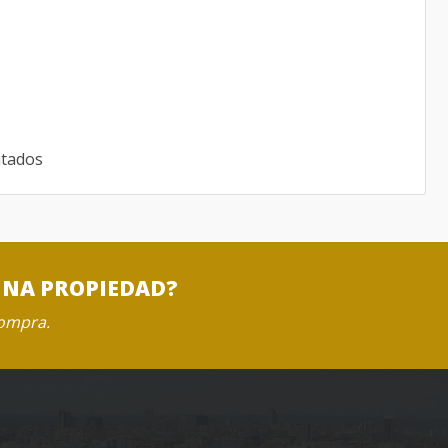
ntados
UNA PROPIEDAD?
compra.