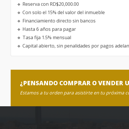
🔹 Reserva con RD$20,000.00
🔹 Con solo el 15% del valor del inmueble
🔹 Financiamiento directo sin bancos
🔹 Hasta 6 años para pagar
🔹 Tasa fija 1.5% mensual
🔹 Capital abierto, sin penalidades por pagos adela
¿PENSANDO COMPRAR O VENDER 
Estamos a tu orden para asistirte en tu próxima 