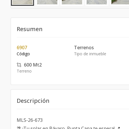
Resumen
6907
Terrenos
Código
Tipo de inmueble
600
Mt2
Terreno
Descripción
MLS-26-673
🌴 ¡Tu solar en Bávaro, Punta Cana te espera! 📍