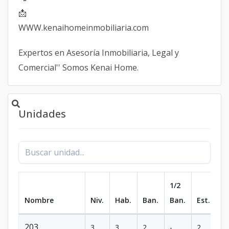
📩
WWW.kenaihomeinmobiliaria.com
Expertos en Asesoría Inmobiliaria, Legal y
Comercial'' Somos Kenai Home.
Unidades
1/2
Nombre
Niv.
Hab.
Ban.
Ban.
Est.
m
203
3
3
2
-
2
1