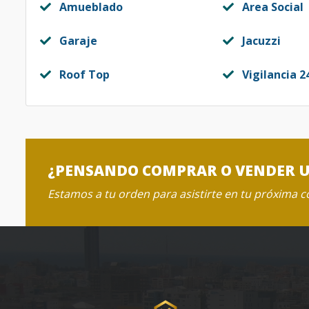
Amueblado
Area Social
Garaje
Jacuzzi
Roof Top
Vigilancia 2
¿PENSANDO COMPRAR O VENDER 
Estamos a tu orden para asistirte en tu próxima 