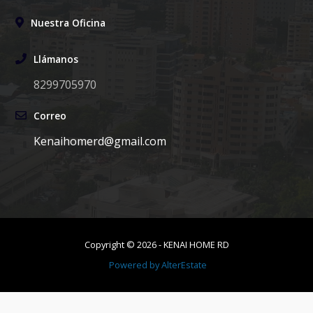
Nuestra Oficina
Llámanos
8299705970
Correo
Kenaihomerd@gmail.com
Copyright ©
2026
-
KENAI HOME RD
Powered by
AlterEstate