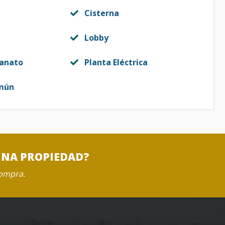
Cisterna
Lobby
lanato
Planta Eléctrica
mún
UNA PROPIEDAD?
compra.