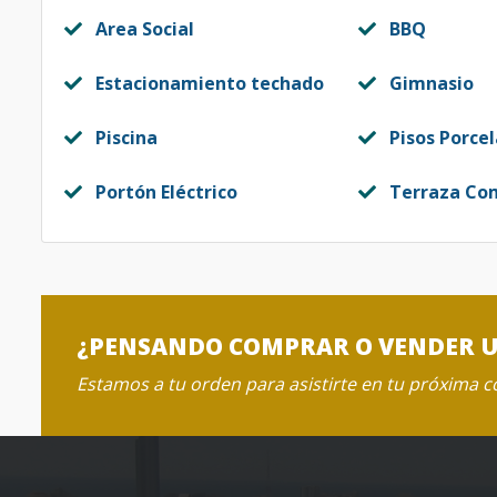
Area Social
BBQ
Estacionamiento techado
Gimnasio
Piscina
Pisos Porce
Portón Eléctrico
Terraza Co
¿PENSANDO COMPRAR O VENDER 
Estamos a tu orden para asistirte en tu próxima 