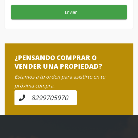
Enviar
¿PENSANDO COMPRAR O
VENDER UNA PROPIEDAD?
Estamos a tu orden para asistirte en tu
próxima compra.
8299705970