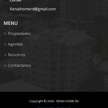
Correo
Kenaihomerd@gmail.com
MENU
Propiedades
Agentes
Nosotros
Contáctanos
Copyright ©
2026
-
KENAI HOME RD
Powered by
AlterEstate