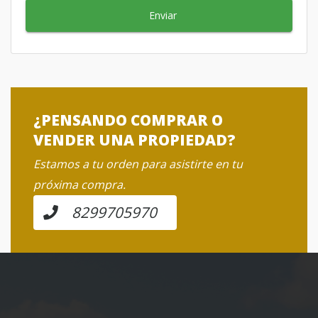
Enviar
¿PENSANDO COMPRAR O
VENDER UNA PROPIEDAD?
Estamos a tu orden para asistirte en tu
próxima compra.
8299705970