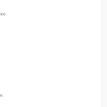
ico .
ón.